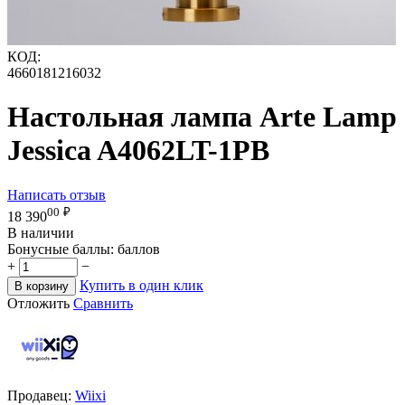
КОД:
4660181216032
Настольная лампа Arte Lamp
Jessica A4062LT-1PB
Написать отзыв
00
₽
18 390
В наличии
Бонусные баллы:
баллов
+
−
Купить в один клик
В корзину
Отложить
Сравнить
Продавец:
Wiixi