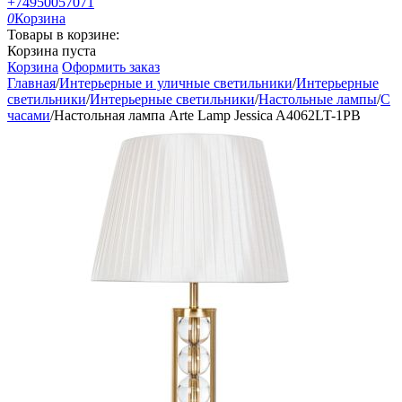
+74950057071
0
Корзина
Товары в корзине:
Корзина пуста
Корзина
Оформить заказ
Главная
/
Интерьерные и уличные светильники
/
Интерьерные
светильники
/
Интерьерные светильники
/
Настольные лампы
/
С
часами
/
Настольная лампа Arte Lamp Jessica A4062LT-1PB