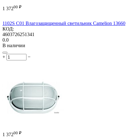
00
₽
1 372
1102S C01 Влагозащищенный светильник Camelion 13660
КОД:
4603726251341
0.0
В наличии
+
−
00
₽
1 372