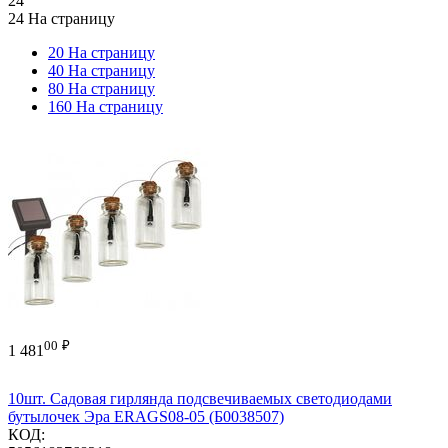
24
24 На страницу
20 На страницу
40 На страницу
80 На страницу
160 На страницу
00
₽
1 481
10шт. Садовая гирлянда подсвечиваемых светодиодами
бутылочек Эра ERAGS08-05 (Б0038507)
КОД: