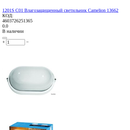
1201S C01 Влагозащищенный светильник Camelion 13662
КОД:
4603726251365
0.0
В наличии
+
−