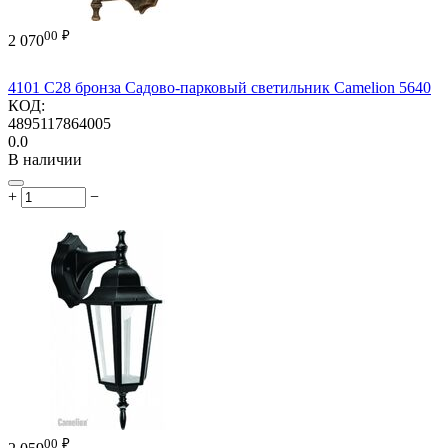
00
₽
2 070
4101 C28 бронза Садово-парковый светильник Camelion 5640
КОД:
4895117864005
0.0
В наличии
+
−
00
₽