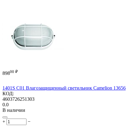
00
₽
898
1401S C01 Влагозащищенный светильник Camelion 13656
КОД:
4603726251303
0.0
В наличии
+
−