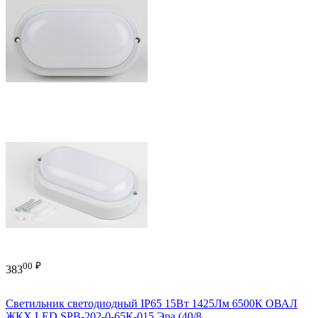
00
₽
383
Cветильник светодиодный IP65 15Вт 1425Лм 6500К ОВАЛ
ЖКХ LED SPB-202-0-65К-015 Эра (40/8...