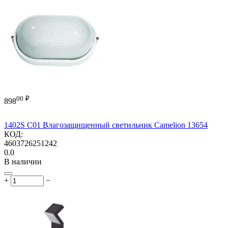
00
₽
898
1402S C01 Влагозащищенный светильник Camelion 13654
КОД:
4603726251242
0.0
В наличии
+
−