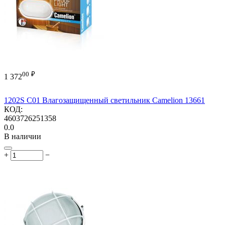
00
₽
1 372
1202S C01 Влагозащищенный светильник Camelion 13661
КОД:
4603726251358
0.0
В наличии
+
−