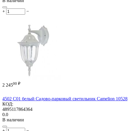
В наличии
+
−
00
₽
2 245
4502 С01 белый Садово-парковый светильник Camelion 10528
КОД:
4895117864364
0.0
В наличии
+
−