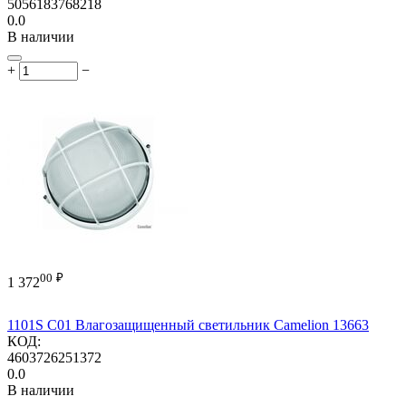
5056183768218
0.0
В наличии
+
−
00
₽
1 372
1101S C01 Влагозащищенный светильник Camelion 13663
КОД:
4603726251372
0.0
В наличии