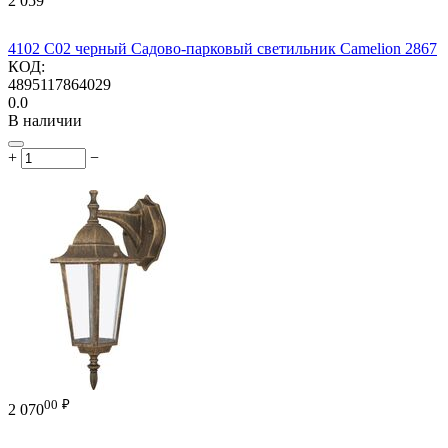
2 059
4102 C02 черный Садово-парковый светильник Camelion 2867
КОД:
4895117864029
0.0
В наличии
+
−
00
₽
2 070