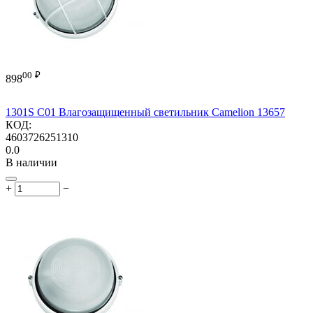
00
₽
898
1301S C01 Влагозащищенный светильник Camelion 13657
КОД:
4603726251310
0.0
В наличии
+
−