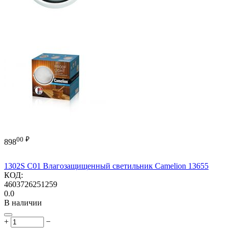
00
₽
898
1302S C01 Влагозащищенный светильник Camelion 13655
КОД:
4603726251259
0.0
В наличии
+
−