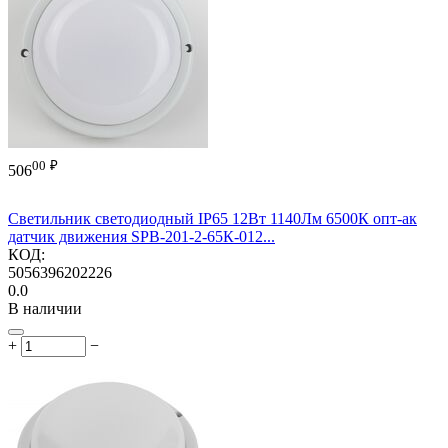
00
₽
506
Cветильник светодиодный IP65 12Вт 1140Лм 6500К опт-ак
датчик движения SPB-201-2-65К-012...
КОД:
5056396202226
0.0
В наличии
+
−