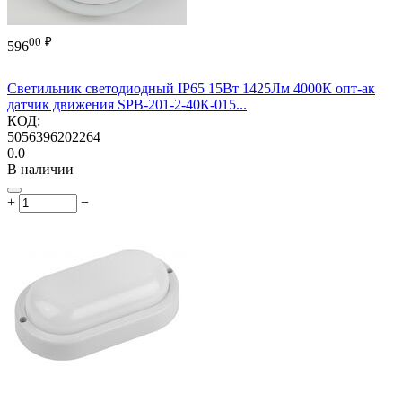
00
₽
596
Cветильник светодиодный IP65 15Вт 1425Лм 4000К опт-ак
датчик движения SPB-201-2-40К-015...
КОД:
5056396202264
0.0
В наличии
+
−