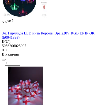
00
₽
592
3м. Гирлянда LED нить Короны Эра 220V RGB ENIN-3K
(Б0041898)
КОД:
5056306025907
0.0
В наличии
+
−