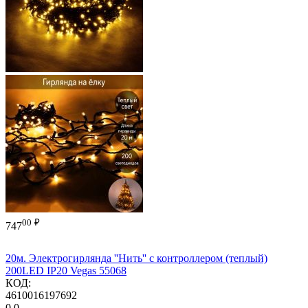
00
₽
747
20м. Электрогирлянда ''Нить'' с контроллером (теплый)
200LED IP20 Vegas 55068
КОД:
4610016197692
0.0