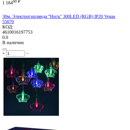
00
₽
1 184
30м. Электрогирлянда ''Нить'' 300LED (RGB) IP20 Vegas
55070
КОД:
4610016197753
0.0
В наличии
+
−