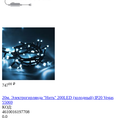
00
₽
747
20м. Электрогирлянда ''Нить'' 200LED (холодный) IP20 Vegas
55069
КОД:
4610016197708
0.0