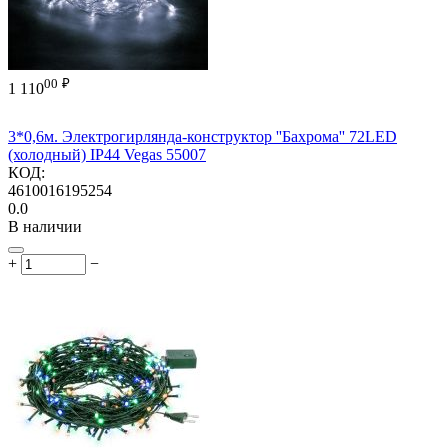
00
₽
1 110
3*0,6м. Электрогирлянда-конструктор ''Бахрома'' 72LED
(холодный) IP44 Vegas 55007
КОД:
4610016195254
0.0
В наличии
+
−