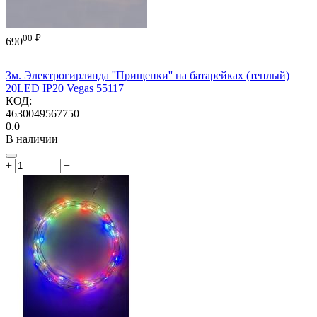
00
₽
690
3м. Электрогирлянда ''Прищепки'' на батарейках (теплый)
20LED IP20 Vegas 55117
КОД:
4630049567750
0.0
В наличии
+
−