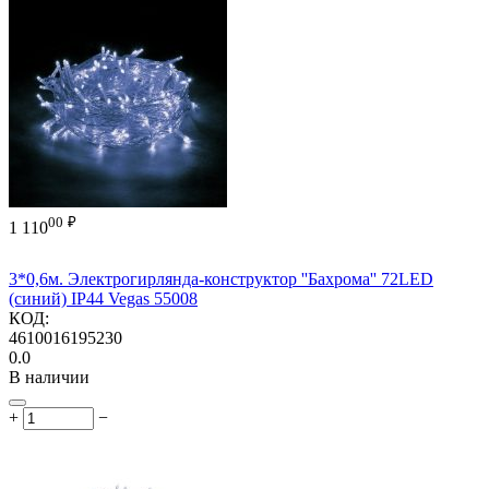
00
₽
1 110
3*0,6м. Электрогирлянда-конструктор ''Бахрома'' 72LED
(синий) IP44 Vegas 55008
КОД:
4610016195230
0.0
В наличии
+
−