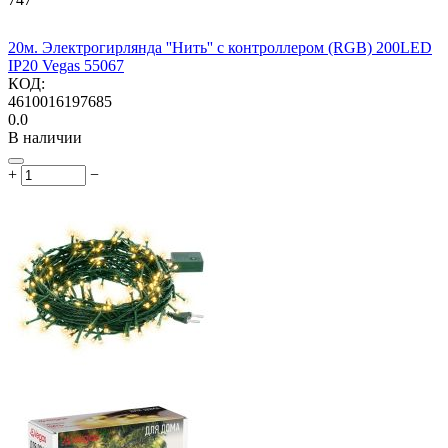
20м. Электрогирлянда ''Нить'' с контроллером (RGB) 200LED
IP20 Vegas 55067
КОД:
4610016197685
0.0
В наличии
+
−