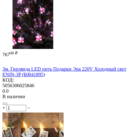
00
₽
767
3м. Гирлянда LED нить Подарки Эра 220V Холодный свет
ENIN-3P (Б0041895)
КОД:
5056306025846
0.0
В наличии
+
−