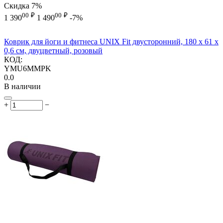
Скидка
7%
00
₽
00
₽
1 390
1 490
-7%
Коврик для йоги и фитнеса UNIX Fit двусторонний, 180 х 61 х
0,6 см, двуцветный, розовый
КОД:
YMU6MMPK
0.0
В наличии
+
−