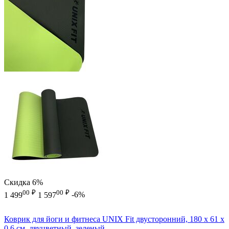
Скидка
6%
00
₽
00
₽
1 499
1 597
-6%
Коврик для йоги и фитнеса UNIX Fit двусторонний, 180 х 61 х
0,6 см, двуцветный, зеленый