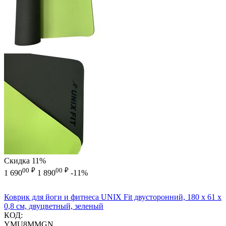
Скидка
11%
00
₽
00
₽
1 690
1 890
-11%
Коврик для йоги и фитнеса UNIX Fit двусторонний, 180 х 61 х
0,8 см, двуцветный, зеленый
КОД:
YMU8MMGN