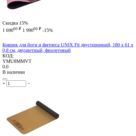
Скидка
15%
00
₽
00
₽
1 690
1 990
-15%
Коврик для йоги и фитнеса UNIX Fit двусторонний, 180 х 61 х
0,8 см, двуцветный, фиолетовый
КОД:
YMU8MMVT
0.0
В наличии
+
−