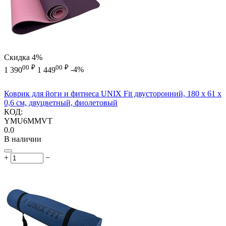
Скидка
4%
00
₽
00
₽
1 390
1 449
-4%
Коврик для йоги и фитнеса UNIX Fit двусторонний, 180 х 61 х
0,6 см, двуцветный, фиолетовый
КОД:
YMU6MMVT
0.0
В наличии
+
−