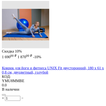
Скидка
10%
00
₽
00
₽
1 690
1 870
-10%
Коврик для йоги и фитнеса UNIX Fit двусторонний, 180 х 61 х
0,8 см, двуцветный, голубой
КОД:
YMU8MMBE
0.0
В наличии
+
−