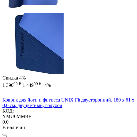
Скидка
4%
00
₽
00
₽
1 390
1 449
-4%
Коврик для йоги и фитнеса UNIX Fit двусторонний, 180 х 61 х
0,6 см, двуцветный, голубой
КОД:
YMU6MMBE
0.0
В наличии