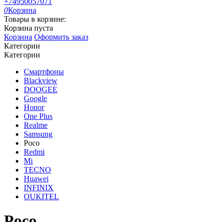
+74950057071
0
Корзина
Товары в корзине:
Корзина пуста
Корзина
Оформить заказ
Категории
Категории
Смартфоны
Blackview
DOOGEE
Google
Honor
One Plus
Realme
Samsung
Poco
Redmi
Mi
TECNO
Huawei
INFINIX
OUKITEL
Poco