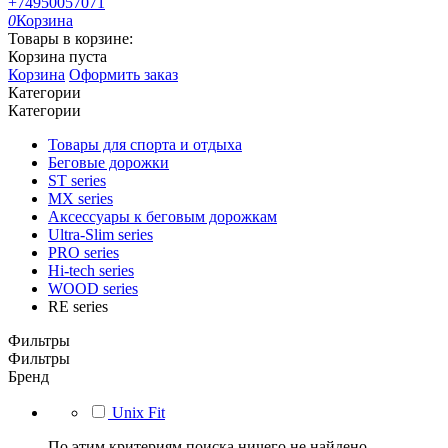
+74950057071
0
Корзина
Товары в корзине:
Корзина пуста
Корзина
Оформить заказ
Категории
Категории
Товары для спорта и отдыха
Беговые дорожки
ST series
MX series
Аксессуары к беговым дорожкам
Ultra-Slim series
PRO series
Hi-tech series
WOOD series
RE series
Фильтры
Фильтры
Бренд
Unix Fit
По этим критериям поиска ничего не найдено