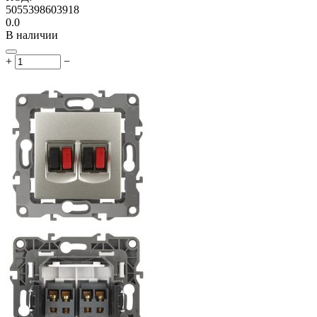
5055398603918
0.0
В наличии
+
−