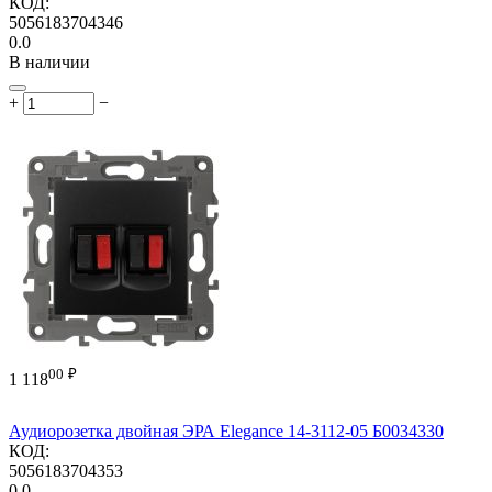
КОД:
5056183704346
0.0
В наличии
+
−
00
₽
1 118
Аудиорозетка двойная ЭРА Elegance 14-3112-05 Б0034330
КОД:
5056183704353
0.0