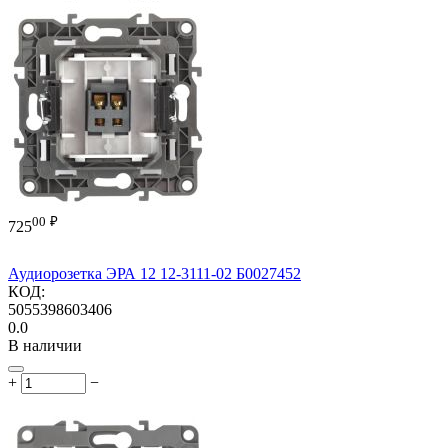
00
₽
725
Аудиорозетка ЭРА 12 12-3111-02 Б0027452
КОД:
5055398603406
0.0
В наличии
+
−