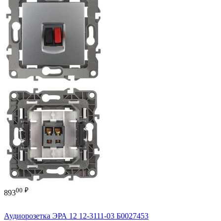
00
₽
893
Аудиорозетка ЭРА 12 12-3111-03 Б0027453