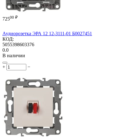
00
₽
725
Аудиорозетка ЭРА 12 12-3111-01 Б0027451
КОД:
5055398603376
0.0
В наличии
+
−