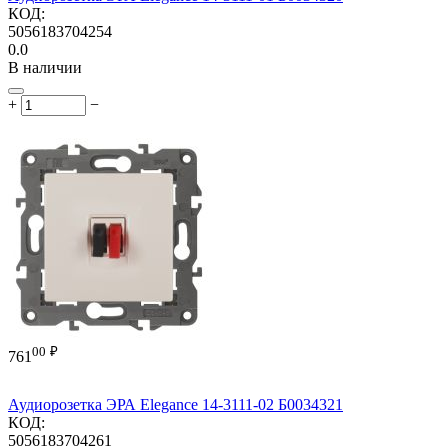
КОД:
5056183704254
0.0
В наличии
+
−
00
₽
761
Аудиорозетка ЭРА Elegance 14-3111-02 Б0034321
КОД:
5056183704261