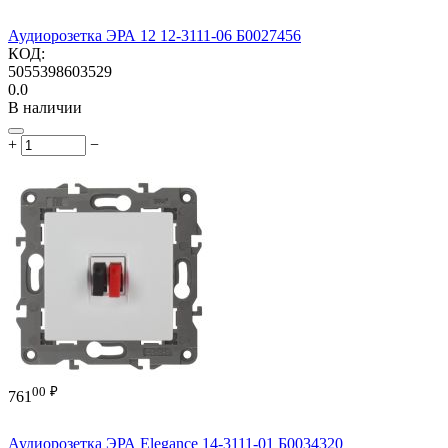
Аудиорозетка ЭРА 12 12-3111-06 Б0027456
КОД:
5055398603529
0.0
В наличии
+
−
00
₽
761
Аудиорозетка ЭРА Elegance 14-3111-01 Б0034320