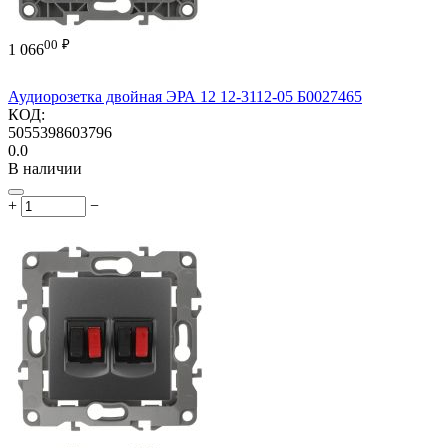
00
₽
1 066
Аудиорозетка двойная ЭРА 12 12-3112-05 Б0027465
КОД:
5055398603796
0.0
В наличии
+
−