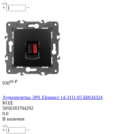
+
−
00
₽
936
Аудиорозетка ЭРА Elegance 14-3111-05 Б0034324
КОД:
5056183704292
0.0
В наличии
+
−