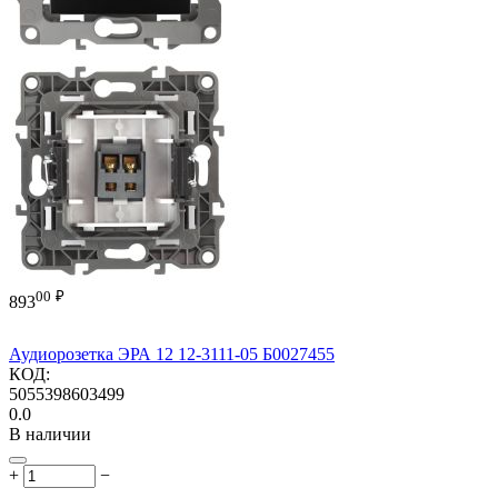
00
₽
893
Аудиорозетка ЭРА 12 12-3111-05 Б0027455
КОД:
5055398603499
0.0
В наличии
+
−