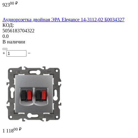
00
₽
923
Аудиорозетка двойная ЭРА Elegance 14-3112-02 Б0034327
КОД:
5056183704322
0.0
В наличии
+
−
00
₽
1 118