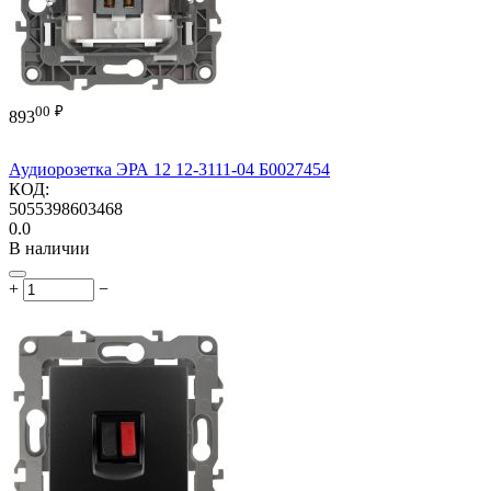
00
₽
893
Аудиорозетка ЭРА 12 12-3111-04 Б0027454
КОД:
5055398603468
0.0
В наличии
+
−