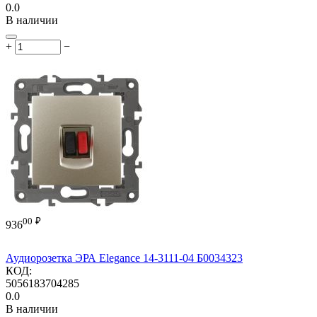
0.0
В наличии
+
−
00
₽
936
Аудиорозетка ЭРА Elegance 14-3111-04 Б0034323
КОД:
5056183704285
0.0
В наличии