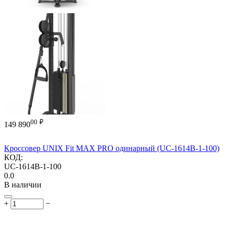
00
₽
149 890
Кроссовер UNIX Fit MAX PRO одинарный (UC-1614В-1-100)
КОД:
UC-1614В-1-100
0.0
В наличии
+
−