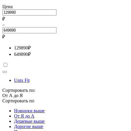
Цена
₽
–
₽
129890
₽
649890
₽
Unix Fit
Сортировать по:
От А до Я
Сортировать по
Новинки выше
От Я до А
Дешевые выше
Дорогие выше