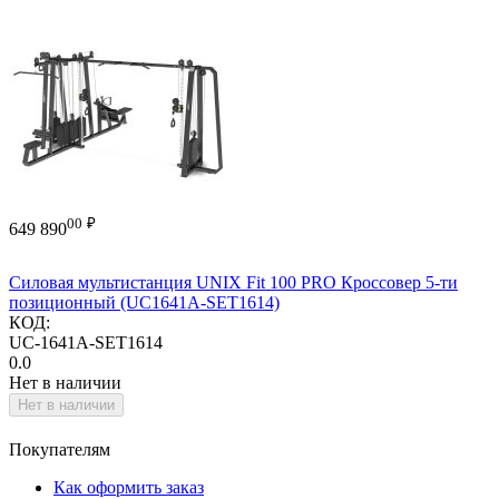
00
₽
649 890
Силовая мультистанция UNIX Fit 100 PRO Кроссовер 5-ти
позиционный (UC1641A-SET1614)
КОД:
UC-1641A-SET1614
0.0
Нет в наличии
Нет в наличии
Покупателям
Как оформить заказ