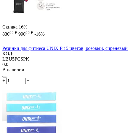
Скидка
16%
00
₽
00
₽
830
990
-16%
Резинки для фитнеса UNIX Fit 5 цветов, розовый, сиреневый
КОД:
LBU5PCSPK
0.0
В наличии
+
−