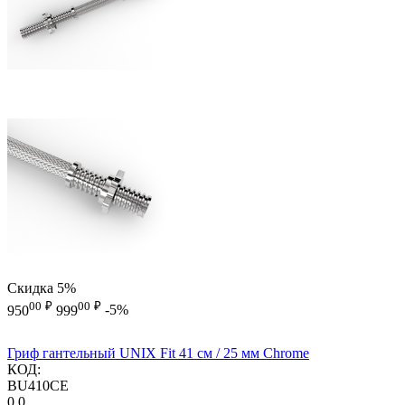
Скидка
5%
00
₽
00
₽
950
999
-5%
Гриф гантельный UNIX Fit 41 см / 25 мм Chrome
КОД:
BU410CE
0.0