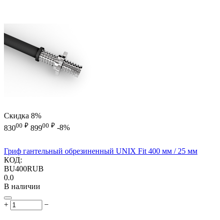
Скидка
8%
00
₽
00
₽
830
899
-8%
Гриф гантельный обрезиненный UNIX Fit 400 мм / 25 мм
КОД:
BU400RUB
0.0
В наличии
+
−