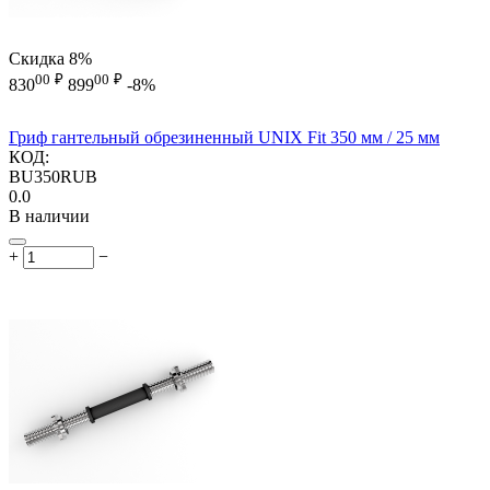
Скидка
8%
00
₽
00
₽
830
899
-8%
Гриф гантельный обрезиненный UNIX Fit 350 мм / 25 мм
КОД:
BU350RUB
0.0
В наличии
+
−