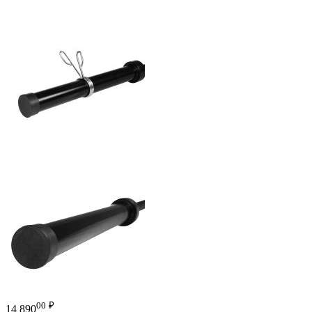
00
₽
14 890