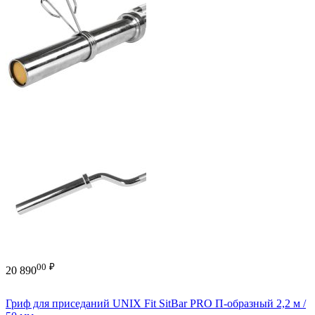
00
₽
20 890
Гриф для приседаний UNIX Fit SitBar PRO П-образный 2,2 м /