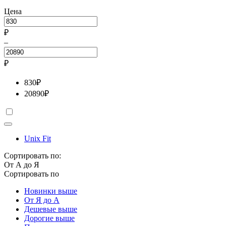
Цена
₽
–
₽
830
₽
20890
₽
Unix Fit
Сортировать по:
От А до Я
Сортировать по
Новинки выше
От Я до А
Дешевые выше
Дорогие выше