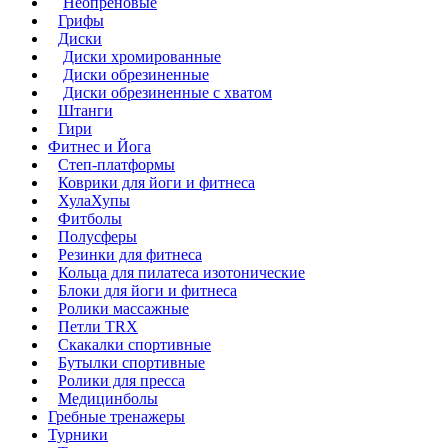
Неопреновые
Грифы
Диски
Диски хромированные
Диски обрезиненные
Диски обрезиненные с хватом
Штанги
Гири
Фитнес и Йога
Степ-платформы
Коврики для йоги и фитнеса
ХулаХупы
Фитболы
Полусферы
Резинки для фитнеса
Кольца для пилатеса изотонические
Блоки для йоги и фитнеса
Ролики массажные
Петли TRX
Скакалки спортивные
Бутылки спортивные
Ролики для пресса
Медицинболы
Гребные тренажеры
Турники