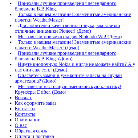
Приехали лучшие произведения легендарного
блюзмена B.B.King.
​Только в нашем магазине! Знаменитые американские
палатки WeatherMaster!
Для любителей качественного звука, мы завезли
отличные динамики Pioneer! (Демо)
Мы завезли новые игры для Nintendo Wii! (Демо)
​Только в нашем магазине! Знаменитые американские
палатки WeatherMaster! (Демо)
Приехали лучшие произведения легендарного
блюзмена B.B.King. (Демо)
Ищете кнопочную Nokia и нигде не можете найти? А у
нас они еще есть! (Демо)
Опасаетесь зомби и уже копите запасы на случай
армагедона? (Демо)
Мы завезли настоящую американскую классику!
Круизеры Drifter. (Демо)
Возврат
Как оформить заказ
Контакты
Контакты
О компании
О нас
Обратная связь
Оплата и доставка