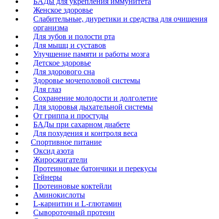
БАДы для укрепления иммунитета
Женское здоровье
Слабительные, диуретики и средства для очищения
организма
Для зубов и полости рта
Для мышц и суставов
Улучшение памяти и работы мозга
Детское здоровье
Для здорового сна
Здоровье мочеполовой системы
Для глаз
Сохранение молодости и долголетие
Для здоровья дыхательной системы
От гриппа и простуды
БАДы при сахарном диабете
Для похудения и контроля веса
Спортивное питание
Оксид азота
Жиросжигатели
Протеиновые батончики и перекусы
Гейнеры
Протеиновые коктейли
Аминокислоты
L-карнитин и L-глютамин
Сывороточный протеин