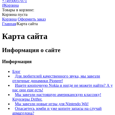
+74950057071
0
Корзина
Товары в корзине:
Корзина пуста
Корзина
Оформить заказ
Главная
/
Карта сайта
Карта сайта
Информация о сайте
Информация
Блог
Для любителей качественного звука, мы завезли
отличные динамики Pioneer!
Ищете кнопочную Nokia и нигде не можете найти? А у
нас они еще есть!
Мы завезли настоящую американскую классику!
Круизеры Drifter.
Мы завезли новые игры для Nintendo Wii!
Опасаетесь зомби и уже копите запасы на случай
армагедона?