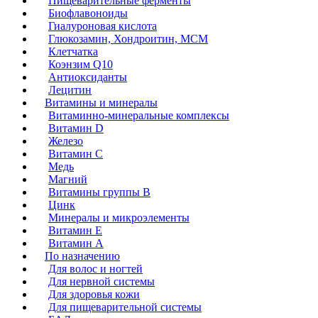
Пищеварительные ферменты
Биофлавоноиды
Гиалуроновая кислота
Глюкозамин, Хондроитин, МСМ
Клетчатка
Коэнзим Q10
Антиоксиданты
Лецитин
Витамины и минералы
Витаминно-минеральные комплексы
Витамин D
Железо
Витамин C
Медь
Магний
Витамины группы B
Цинк
Минералы и микроэлементы
Витамин Е
Витамин А
По назначению
Для волос и ногтей
Для нервной системы
Для здоровья кожи
Для пищеварительной системы