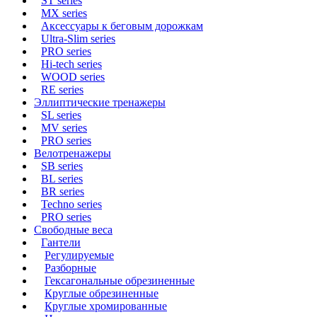
ST series
MX series
Аксессуары к беговым дорожкам
Ultra-Slim series
PRO series
Hi-tech series
WOOD series
RE series
Эллиптические тренажеры
SL series
MV series
PRO series
Велотренажеры
SB series
BL series
BR series
Techno series
PRO series
Свободные веса
Гантели
Регулируемые
Разборные
Гексагональные обрезиненные
Круглые обрезиненные
Круглые хромированные