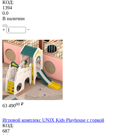
КОД:
1394
0.0
В наличии
+
−
00
₽
63 490
Игровой комплекс UNIX Kids Playhouse с горкой
КОД:
687