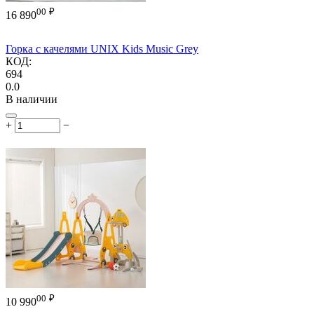
00
₽
16 890
Горка с качелями UNIX Kids Music Grey
КОД:
694
0.0
В наличии
+
−
00
₽
10 990