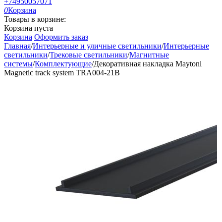
+74950057071
0
Корзина
Товары в корзине:
Корзина пуста
Корзина
Оформить заказ
Главная
/
Интерьерные и уличные светильники
/
Интерьерные
светильники
/
Трековые светильники
/
Магнитные
системы
/
Комплектующие
/
Декоративная накладка Maytoni
Magnetic track system TRA004-21B