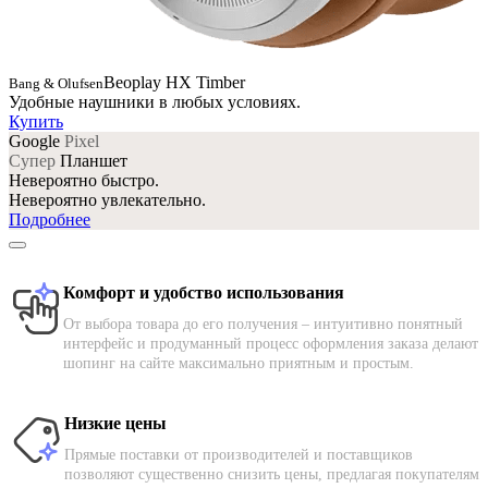
Beoplay HX Timber
Bang & Olufsen
Удобные наушники в любых условиях.
Купить
Google
Pixel
Супер
Планшет
Невероятно быстро.
Невероятно увлекательно.
Подробнее
Комфорт и удобство использования
От выбора товара до его получения – интуитивно понятный
интерфейс и продуманный процесс оформления заказа делают
шопинг на сайте максимально приятным и простым.
Низкие цены
Прямые поставки от производителей и поставщиков
позволяют существенно снизить цены, предлагая покупателям